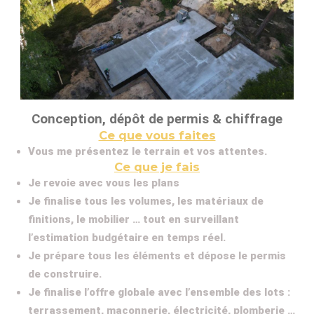
Conception, dépôt de permis & chiffrage
Ce que vous faites
Vous me présentez le terrain et vos attentes.
Ce que je fais
Je revoie avec vous les plans
Je finalise tous les volumes, les matériaux de
finitions, le mobilier … tout en surveillant
l’estimation budgétaire en temps réel.
Je prépare tous les éléments et dépose le permis
de construire.
Je finalise l’offre globale avec l’ensemble des lots :
terrassement, maçonnerie, électricité, plomberie …