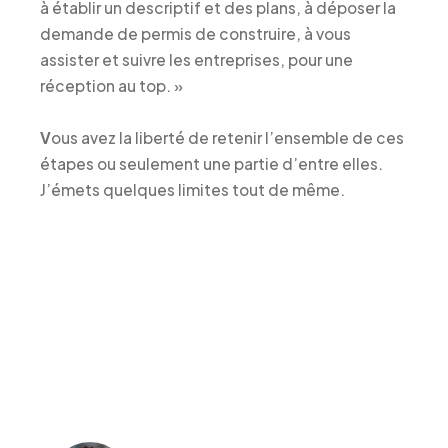
à établir un descriptif et des plans, à déposer la
demande de permis de construire, à vous
assister et suivre les entreprises, pour une
réception au top. »
V
ous avez la liberté de retenir l’ensemble de ces
étapes ou seulement une partie d’entre elles.
J’émets quelques limites tout de même.
"La maîtrise d'œuvre interprète les
besoins de son client d'une manière
suffisamment précise pour faire le tri
parmi les solutions possibles"